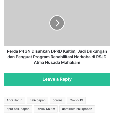
D
P
i
e
p
r
o
d
n
a
e
P
g
4
o
G
r
N
o
D
Perda P4GN Disahkan DPRD Kaltim, Jadi Dukungan
S
i
dan Penguat Program Rehabilitasi Narkoba di RSJD
a
s
Atma Husada Mahakam
m
a
a
h
r
k
Leave a Reply
i
a
n
n
d
D
a
P
Andi Harun
Balikpapan
corona
Covid-19
R
R
e
dprd balikpapan
DPRD Kaltim
dprd kota balikpapan
D