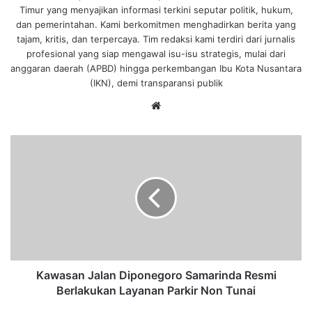
Timur yang menyajikan informasi terkini seputar politik, hukum,
dan pemerintahan. Kami berkomitmen menghadirkan berita yang
tajam, kritis, dan terpercaya. Tim redaksi kami terdiri dari jurnalis
profesional yang siap mengawal isu-isu strategis, mulai dari
anggaran daerah (APBD) hingga perkembangan Ibu Kota Nusantara
(IKN), demi transparansi publik
We
bsi
te
K
a
w
a
s
a
n
J
a
l
Kawasan Jalan Diponegoro Samarinda Resmi
a
Berlakukan Layanan Parkir Non Tunai
n