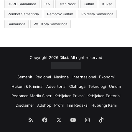
s
K
DPRD Samarinda
IKN
Isran Noor
Kaltim
Kukar,
m
a
i
l
Pemkot Samarinda
Pemprov Kaltim
Polresta Samarinda
B
t
Samarinda
Wali Kota Samarinda
e
i
r
m
l
,
a
J
k
a
u
d
Copyright 2026 Diksi. All right reserved
k
i
a
D
n
u
Semenit
Regional
Nasional
Internasional
Ekonomi
L
k
Hukum & Kriminal
Advertorial
Olahraga
Teknologi
Umum
a
u
y
n
Pedoman Media Siber
Kebijakan Privasi
Kebijakan Editorial
a
g
Disclaimer
Adshop
Profil
Tim Redaksi
Hubungi Kami
n
a
a
n
n
d
RSS
Facebook
X
YouTube
Instagram
TikTok
P
a
a
n