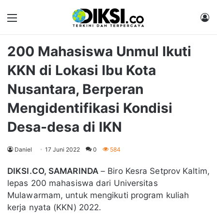
Menu
M
200 Mahasiswa Unmul Ikuti
KKN di Lokasi Ibu Kota
Nusantara, Berperan
Mengidentifikasi Kondisi
Desa-desa di IKN
Daniel
17 Juni 2022
0
584
DIKSI.CO, SAMARINDA
– Biro Kesra Setprov Kaltim,
lepas 200 mahasiswa dari Universitas
Mulawarmam, untuk mengikuti program kuliah
kerja nyata (KKN) 2022.