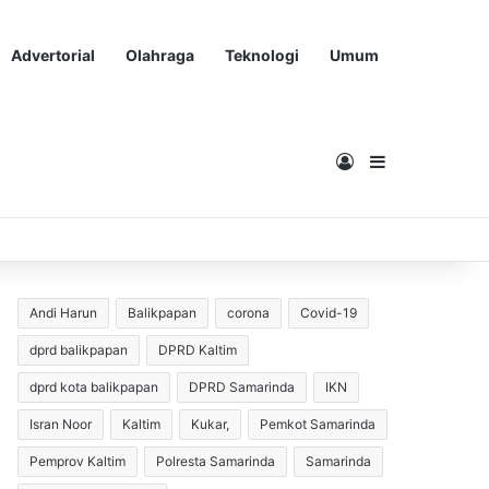
Advertorial
Olahraga
Teknologi
Umum
Masuk
Sidebar
Andi Harun
Balikpapan
corona
Covid-19
dprd balikpapan
DPRD Kaltim
dprd kota balikpapan
DPRD Samarinda
IKN
Isran Noor
Kaltim
Kukar,
Pemkot Samarinda
Pemprov Kaltim
Polresta Samarinda
Samarinda