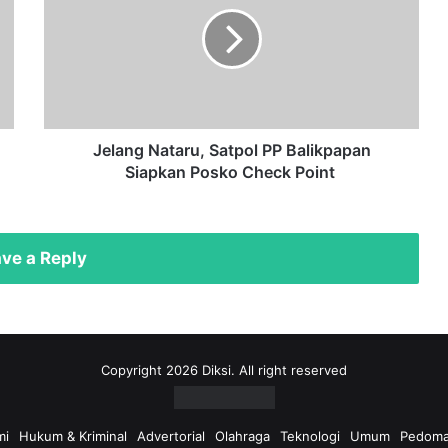
Satpol
PP
Balikpapan
Siapkan
Posko
Check
Point
Jelang Nataru, Satpol PP Balikpapan
Siapkan Posko Check Point
ve a Reply
Copyright 2026 Diksi. All right reserved
mi
Hukum & Kriminal
Advertorial
Olahraga
Teknologi
Umum
Pedoma