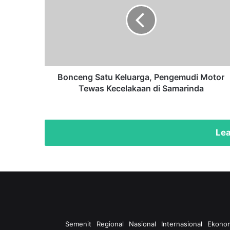
Keluarga,
Pengemudi
Motor
Tewas
Kecelakaan
di
Samarinda
Bonceng Satu Keluarga, Pengemudi Motor
Tewas Kecelakaan di Samarinda
Lea
Semenit
Regional
Nasional
Internasional
Ekono