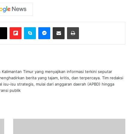
Flipboard
Skype
Messenger
Bagikan melalui Email
Cetak
n Kalimantan Timur yang menyajikan informasi terkini seputar
nghadirkan berita yang tajam, kritis, dan terpercaya. Tim redaksi
al isu-isu strategis, mulai dari anggaran daerah (APBD) hingga
ansi publik
Jelang
Nataru,