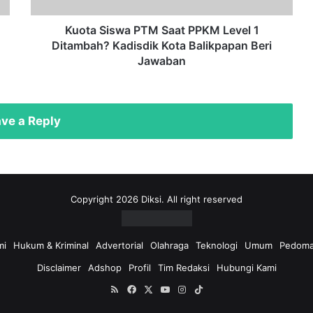
Kadisdik
Kota
Kuota Siswa PTM Saat PPKM Level 1
Balikpapan
Ditambah? Kadisdik Kota Balikpapan Beri
Beri
Jawaban
Jawaban
ve a Reply
Copyright 2026 Diksi. All right reserved
mi
Hukum & Kriminal
Advertorial
Olahraga
Teknologi
Umum
Pedoma
Disclaimer
Adshop
Profil
Tim Redaksi
Hubungi Kami
RSS
Facebook
X
YouTube
Instagram
TikTok