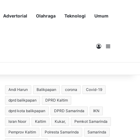
Advertorial
Olahraga
Teknologi
Umum
Masuk
Sidebar
Andi Harun
Balikpapan
corona
Covid-19
dprd balikpapan
DPRD Kaltim
dprd kota balikpapan
DPRD Samarinda
IKN
Isran Noor
Kaltim
Kukar,
Pemkot Samarinda
Pemprov Kaltim
Polresta Samarinda
Samarinda