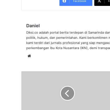
Facebook
X
Daniel
Diksi.co adalah portal berita terdepan di Samarinda da
politik, hukum, dan pemerintahan. Kami berkomitmen me
kami terdiri dari jurnalis profesional yang siap mengaw
perkembangan Ibu Kota Nusantara (IKN), demi transpar
Website
Tim
Satgas
Balikpapan
Persiapkan Vaksinasi
Covid-
19
Anak
Usia