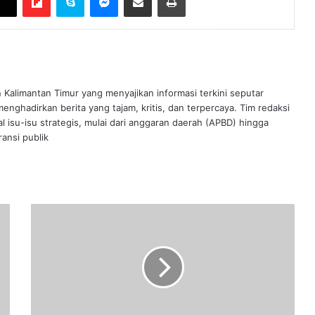
n Kalimantan Timur yang menyajikan informasi terkini seputar
nghadirkan berita yang tajam, kritis, dan terpercaya. Tim redaksi
al isu-isu strategis, mulai dari anggaran daerah (APBD) hingga
ansi publik
Kuota
Siswa
PTM
Saat
PPKM
Level
1
Ditambah?