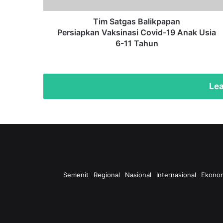
6-
11
Tim Satgas Balikpapan
Tahun
Persiapkan Vaksinasi Covid-19 Anak Usia
6-11 Tahun
Lea
Semenit
Regional
Nasional
Internasional
Ekono