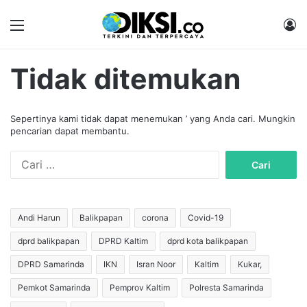
Menu
M
Tidak ditemukan
Sepertinya kami tidak dapat menemukan ’ yang Anda cari. Mungkin
pencarian dapat membantu.
C
a
r
i
u
Andi Harun
Balikpapan
corona
Covid-19
n
dprd balikpapan
DPRD Kaltim
dprd kota balikpapan
t
u
DPRD Samarinda
IKN
Isran Noor
Kaltim
Kukar,
k
:
Pemkot Samarinda
Pemprov Kaltim
Polresta Samarinda