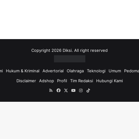
i
u
n
t
u
k
:
Copyright 2026 Diksi. All right reserved
mi
Hukum & Kriminal
Advertorial
Olahraga
Teknologi
Umum
Pedoma
Disclaimer
Adshop
Profil
Tim Redaksi
Hubungi Kami
RSS
Facebook
X
YouTube
Instagram
TikTok