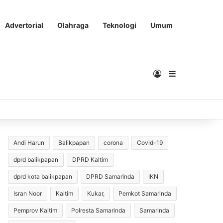
Advertorial
Olahraga
Teknologi
Umum
Masuk
Sidebar
Andi Harun
Balikpapan
corona
Covid-19
dprd balikpapan
DPRD Kaltim
dprd kota balikpapan
DPRD Samarinda
IKN
Isran Noor
Kaltim
Kukar,
Pemkot Samarinda
Pemprov Kaltim
Polresta Samarinda
Samarinda