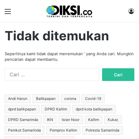
Menu
M
Tidak ditemukan
Sepertinya kami tidak dapat menemukan ’ yang Anda cari. Mungkin
pencarian dapat membantu.
C
a
r
i
u
Andi Harun
Balikpapan
corona
Covid-19
n
dprd balikpapan
DPRD Kaltim
dprd kota balikpapan
t
u
DPRD Samarinda
IKN
Isran Noor
Kaltim
Kukar,
k
:
Pemkot Samarinda
Pemprov Kaltim
Polresta Samarinda