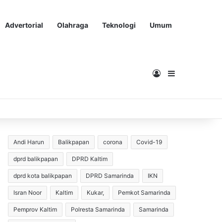
Advertorial
Olahraga
Teknologi
Umum
Masuk
Sidebar
Andi Harun
Balikpapan
corona
Covid-19
dprd balikpapan
DPRD Kaltim
dprd kota balikpapan
DPRD Samarinda
IKN
Isran Noor
Kaltim
Kukar,
Pemkot Samarinda
Pemprov Kaltim
Polresta Samarinda
Samarinda