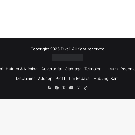
i
u
n
t
u
k
:
Copyright 2026 Diksi. All right reserved
mi
Hukum & Kriminal
Advertorial
Olahraga
Teknologi
Umum
Pedoma
Disclaimer
Adshop
Profil
Tim Redaksi
Hubungi Kami
RSS
Facebook
X
YouTube
Instagram
TikTok