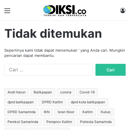
Menu
M
Tidak ditemukan
Sepertinya kami tidak dapat menemukan ’ yang Anda cari. Mungkin
pencarian dapat membantu.
C
a
r
i
u
Andi Harun
Balikpapan
corona
Covid-19
n
dprd balikpapan
DPRD Kaltim
dprd kota balikpapan
t
u
DPRD Samarinda
IKN
Isran Noor
Kaltim
Kukar,
k
:
Pemkot Samarinda
Pemprov Kaltim
Polresta Samarinda