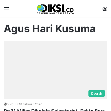
Menu
M
Agus Hari Kusuma
Daerah
VNS
18 Februari 2026