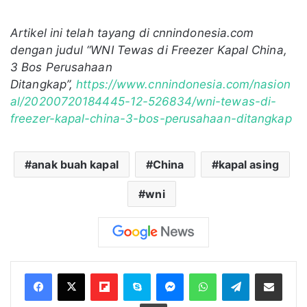
Artikel ini telah tayang di cnnindonesia.com
dengan judul “WNI Tewas di Freezer Kapal China,
3 Bos Perusahaan
Ditangkap”,
https://www.cnnindonesia.com/nasion
al/20200720184445-12-526834/wni-tewas-di-
freezer-kapal-china-3-bos-perusahaan-ditangkap
anak buah kapal
China
kapal asing
wni
Flipboard
Skype
Messenger
WhatsApp
Telegram
Bagikan melalui Email
Cetak