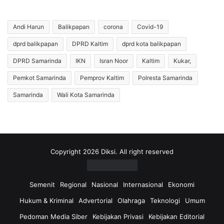
l
S
a
a
n
m
Andi Harun
Balikpapan
corona
Covid-19
g
a
dprd balikpapan
DPRD Kaltim
dprd kota balikpapan
d
r
i
i
DPRD Samarinda
IKN
Isran Noor
Kaltim
Kukar,
U
n
L
d
Pemkot Samarinda
Pemprov Kaltim
Polresta Samarinda
P
a
Samarinda
Wali Kota Samarinda
,
P
K
o
h
s
a
i
w
t
a
i
Copyright 2026 Diksi. All right reserved
t
f
i
C
r
o
Semenit
Regional
Nasional
Internasional
Ekonomi
H
v
Hukum & Kriminal
Advertorial
Olahraga
Teknologi
Umum
a
i
m
d
Pedoman Media Siber
Kebijakan Privasi
Kebijakan Editorial
b