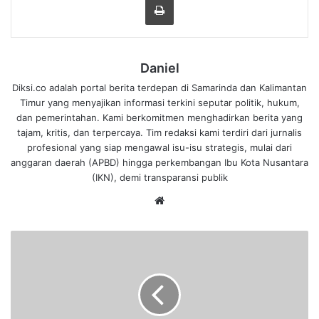
Daniel
Diksi.co adalah portal berita terdepan di Samarinda dan Kalimantan
Timur yang menyajikan informasi terkini seputar politik, hukum,
dan pemerintahan. Kami berkomitmen menghadirkan berita yang
tajam, kritis, dan terpercaya. Tim redaksi kami terdiri dari jurnalis
profesional yang siap mengawal isu-isu strategis, mulai dari
anggaran daerah (APBD) hingga perkembangan Ibu Kota Nusantara
(IKN), demi transparansi publik
We
bsi
te
H
I
P
M
I
K