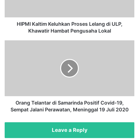
a
l
t
i
HIPMI Kaltim Keluhkan Proses Lelang di ULP,
m
Khawatir Hambat Pengusaha Lokal
K
e
O
l
r
u
a
h
n
k
g
a
T
n
e
P
l
r
a
o
n
Orang Telantar di Samarinda Positif Covid-19,
s
t
Sempat Jalani Perawatan, Meninggal 19 Juli 2020
e
a
s
r
L
d
Leave a Reply
e
i