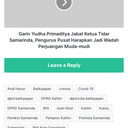
a
n
i
Y
h
u
R
d
e
h
k
a
Garin Yudha Primaditya Jabat Ketua Tidar
o
P
Samarinda, Pengurus Pusat Harapkan Jadi Wadah
r
r
Perjuangan Muda-mudi
M
i
u
m
r
a
Leave a Reply
i
d
,
i
A
t
f
y
Andi Harun
Balikpapan
corona
Covid-19
i
a
f
dprd balikpapan
DPRD Kaltim
dprd kota balikpapan
J
R
a
DPRD Samarinda
IKN
Isran Noor
Kaltim
Kukar,
a
b
y
a
Pemkot Samarinda
Pemprov Kaltim
Polresta Samarinda
h
t
Samarinda
Wali Kota Samarinda