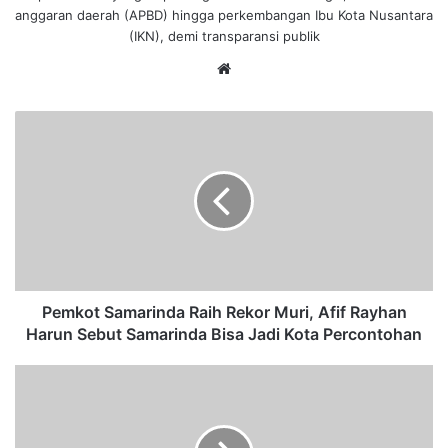
anggaran daerah (APBD) hingga perkembangan Ibu Kota Nusantara
(IKN), demi transparansi publik
We
bsi
te
P
e
m
k
o
t
S
a
m
a
Pemkot Samarinda Raih Rekor Muri, Afif Rayhan
r
Harun Sebut Samarinda Bisa Jadi Kota Percontohan
i
n
G
d
a
a
r
R
i