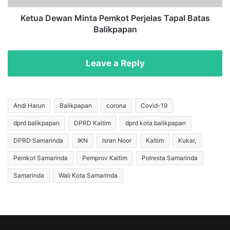
a
a
i
n
Ketua Dewan Minta Pemkot Perjelas Tapal Batas
M
Balikpapan
a
M
n
i
g
n
Leave a Reply
g
t
a
a
r
P
B
e
Andi Harun
Balikpapan
corona
Covid-19
a
m
dprd balikpapan
DPRD Kaltim
dprd kota balikpapan
l
k
i
o
DPRD Samarinda
IKN
Isran Noor
Kaltim
Kukar,
k
t
p
P
Pemkot Samarinda
Pemprov Kaltim
Polresta Samarinda
a
e
Samarinda
Wali Kota Samarinda
p
r
a
j
n
e
J
l
a
a