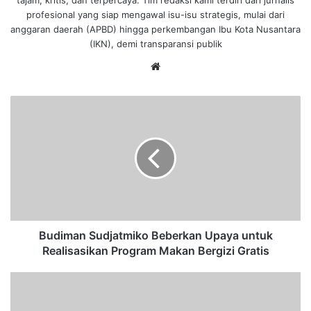
profesional yang siap mengawal isu-isu strategis, mulai dari
anggaran daerah (APBD) hingga perkembangan Ibu Kota Nusantara
(IKN), demi transparansi publik
We
bsi
te
B
u
d
i
m
a
n
S
u
d
Budiman Sudjatmiko Beberkan Upaya untuk
j
Realisasikan Program Makan Bergizi Gratis
a
t
A
m
n
i
d