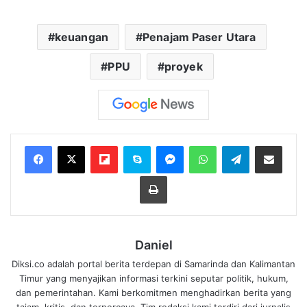
keuangan
Penajam Paser Utara
PPU
proyek
Flipboard
Skype
Messenger
WhatsApp
Telegram
Bagikan melalui Email
Cetak
Daniel
Diksi.co adalah portal berita terdepan di Samarinda dan Kalimantan
Timur yang menyajikan informasi terkini seputar politik, hukum,
dan pemerintahan. Kami berkomitmen menghadirkan berita yang
tajam, kritis, dan terpercaya. Tim redaksi kami terdiri dari jurnalis