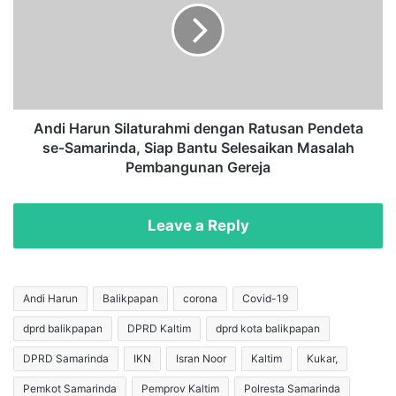
k
i
o
H
B
a
e
r
b
u
e
n
r
S
Andi Harun Silaturahmi dengan Ratusan Pendeta
k
i
se-Samarinda, Siap Bantu Selesaikan Masalah
a
l
Pembangunan Gereja
n
a
U
t
p
u
Leave a Reply
a
r
y
a
a
h
u
m
Andi Harun
Balikpapan
corona
Covid-19
n
i
t
dprd balikpapan
DPRD Kaltim
dprd kota balikpapan
d
u
e
DPRD Samarinda
IKN
Isran Noor
Kaltim
Kukar,
k
n
R
g
Pemkot Samarinda
Pemprov Kaltim
Polresta Samarinda