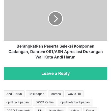
a
e
n
r
P
a
D
n
I
g
P
k
G
a
a
t
g
k
Berangkatkan Peserta Seleksi Komponen
a
a
Cadangan, Danrem 091/ASN Apresiasi Dukungan
l
n
Wali Kota Andi Harun
U
P
s
e
u
s
Leave a Reply
n
e
g
r
A
t
n
a
Andi Harun
Balikpapan
corona
Covid-19
i
S
e
dprd balikpapan
DPRD Kaltim
dprd kota balikpapan
e
s
l
DPRD Samarinda
IKN
Isran Noor
Kaltim
Kukar,