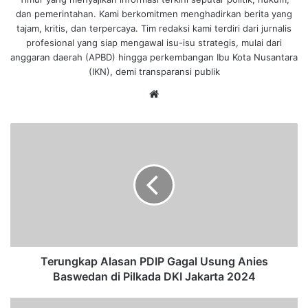
dan pemerintahan. Kami berkomitmen menghadirkan berita yang
tajam, kritis, dan terpercaya. Tim redaksi kami terdiri dari jurnalis
profesional yang siap mengawal isu-isu strategis, mulai dari
anggaran daerah (APBD) hingga perkembangan Ibu Kota Nusantara
(IKN), demi transparansi publik
We
bsi
te
T
e
r
u
n
g
k
a
p
A
Terungkap Alasan PDIP Gagal Usung Anies
l
Baswedan di Pilkada DKI Jakarta 2024
a
s
B