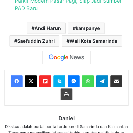
Parkir Modern Pasar Pagi, Siap Jadi Sumber
PAD Baru
Andi Harun
kampanye
Saefuddin Zuhri
Wali Kota Samarinda
Flipboard
Skype
Messenger
WhatsApp
Telegram
Bagikan melalui Email
Cetak
Daniel
Diksi.co adalah portal berita terdepan di Samarinda dan Kalimantan
Timur yang menyajikan informasi terkini seputar politik, hukum,