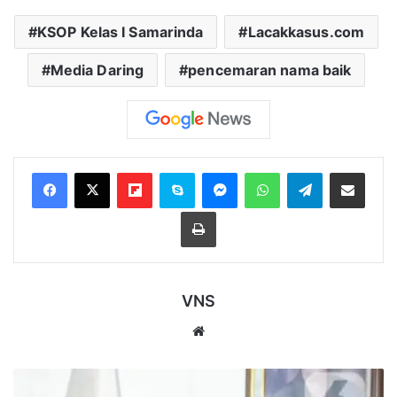
KSOP Kelas I Samarinda
Lacakkasus.com
Media Daring
pencemaran nama baik
Flipboard
Skype
Messenger
WhatsApp
Telegram
Bagikan melalui Email
Cetak
VNS
Website
BPJS
Kesehatan