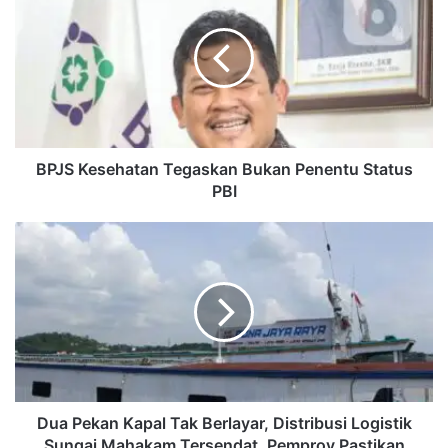
Tegaskan
Bukan
Penentu
Status
PBI
BPJS Kesehatan Tegaskan Bukan Penentu Status
PBI
Dua
Pekan
Kapal
Tak
Berlayar,
Distribusi
Logistik
Sungai
Mahakam
Tersendat,
Dua Pekan Kapal Tak Berlayar, Distribusi Logistik
Pemprov
Sungai Mahakam Tersendat, Pemprov Pastikan