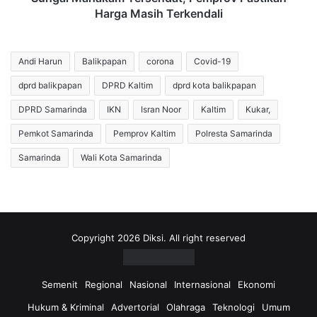
Pastikan
Harga Masih Terkendali
Harga
Masih
Terkendali
Andi Harun
Balikpapan
corona
Covid-19
dprd balikpapan
DPRD Kaltim
dprd kota balikpapan
DPRD Samarinda
IKN
Isran Noor
Kaltim
Kukar,
Pemkot Samarinda
Pemprov Kaltim
Polresta Samarinda
Samarinda
Wali Kota Samarinda
Copyright 2026 Diksi. All right reserved
Semenit
Regional
Nasional
Internasional
Ekonomi
Hukum & Kriminal
Advertorial
Olahraga
Teknologi
Umum