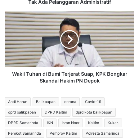
Samarinda
Tak Ada Pelanggaran Administratif
Tegaskan
Tak
Wakil
Ada
Tuhan
Pelanggaran
di
Administratif
Bumi
Terjerat
Suap,
KPK
Bongkar
Skandal
Hakim
Wakil Tuhan di Bumi Terjerat Suap, KPK Bongkar
PN
Skandal Hakim PN Depok
Depok
Andi Harun
Balikpapan
corona
Covid-19
dprd balikpapan
DPRD Kaltim
dprd kota balikpapan
DPRD Samarinda
IKN
Isran Noor
Kaltim
Kukar,
Pemkot Samarinda
Pemprov Kaltim
Polresta Samarinda