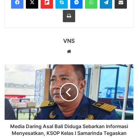
Cetak
VNS
Website
Media
Daring
Asal
Bali
Diduga
Sebarkan
Informasi
Menyesatkan,
KSOP
Kelas
Media Daring Asal Bali Diduga Sebarkan Informasi
I
Menyesatkan, KSOP Kelas I Samarinda Tegaskan