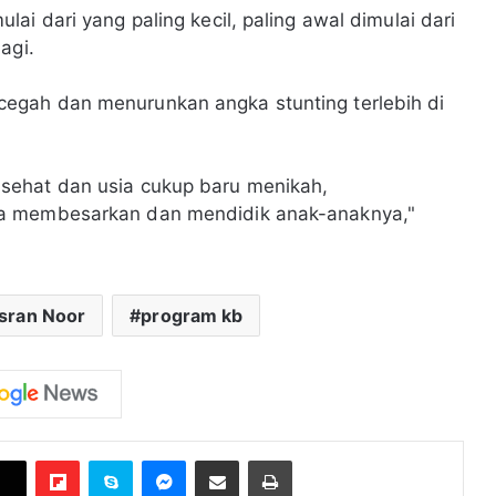
ai dari yang paling kecil, paling awal dimulai dari
agi.
egah dan menurunkan angka stunting terlebih di
sehat dan usia cukup baru menikah,
ga membesarkan dan mendidik anak-anaknya,"
Isran Noor
program kb
Flipboard
Skype
Messenger
Bagikan melalui Email
Cetak