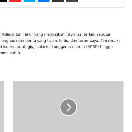
n Kalimantan Timur yang menyajikan informasi terkini seputar
nghadirkan berita yang tajam, kritis, dan terpercaya. Tim redaksi
al isu-isu strategis, mulai dari anggaran daerah (APBD) hingga
ansi publik
Pergeseran
Anggaran
Seragam
Sekolah
Gratis,
Parlindungan:
Harusnya
Sudah