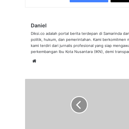
Daniel
Diksi.co adalah portal berita terdepan di Samarinda da
politik, hukum, dan pemerintahan. Kami berkomitmen me
kami terdiri dari jurnalis profesional yang siap mengaw
perkembangan Ibu Kota Nusantara (IKN), demi transpar
Website
IKN
Bakal
Terapkan
Transportasi
Cerdas,
Tim
Penyusun
Siapkan