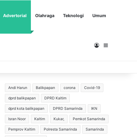
Advertorial
Olahraga
Teknologi
Umum
Masuk
Sidebar
Andi Harun
Balikpapan
corona
Covid-19
dprd balikpapan
DPRD Kaltim
dprd kota balikpapan
DPRD Samarinda
IKN
Isran Noor
Kaltim
Kukar,
Pemkot Samarinda
Pemprov Kaltim
Polresta Samarinda
Samarinda