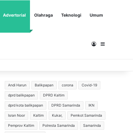
Advertorial
Olahraga
Teknologi
Umum
Masuk
Sidebar
Andi Harun
Balikpapan
corona
Covid-19
dprd balikpapan
DPRD Kaltim
dprd kota balikpapan
DPRD Samarinda
IKN
Isran Noor
Kaltim
Kukar,
Pemkot Samarinda
Pemprov Kaltim
Polresta Samarinda
Samarinda