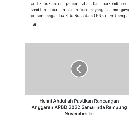
politik, hukum, dan pemerintahan. Kami berkomitmen me
kami terdiri dari jurnalis profesional yang siap mengaw
perkembangan Ibu Kota Nusantara (IKN), demi transpar
Website
Helmi
Abdullah
Pastikan
Rancangan
Anggaran
APBD
2022
Samarinda
Rampung
November
Helmi Abdullah Pastikan Rancangan
Ini
Anggaran APBD 2022 Samarinda Rampung
November Ini