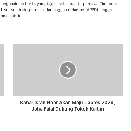
nghadirkan berita yang tajam, kritis, dan terpercaya. Tim redaksi
al isu-isu strategis, mulai dari anggaran daerah (APBD) hingga
ansi publik
Kabar
Isran
Noor
Akan
Maju
Capres
2024,
Joha
Fajal
Dukung
Kabar Isran Noor Akan Maju Capres 2024,
Tokoh
Joha Fajal Dukung Tokoh Kaltim
Kaltim