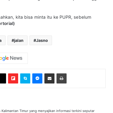
kan, kita bisa minta itu ke PUPR, sebelum
rtorial)
a
jalan
Jasno
Flipboard
Skype
Messenger
Bagikan melalui Email
Cetak
n Kalimantan Timur yang menyajikan informasi terkini seputar