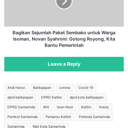
i
k
n
a
a
n
a
S
n
e
s
j
Bagikan Sejumlah Paket Sembako untuk Warga
e
u
Isoman, Novan Syahroni: Gotong Royong, Kita
K
m
Bantu Pemerintah
a
l
l
a
t
h
Leave a Reply
i
P
m
a
t
k
a
e
Andi Harun
Balikpapan
corona
Covid-19
r
t
a
dprd balikpapan
DPRD Kaltim
dprd kota balikpapan
S
T
e
DPRD Samarinda
IKN
Isran Noor
Kaltim
Kukar,
a
m
k
b
Pemkot Samarinda
Pemprov Kaltim
Polresta Samarinda
S
a
Samarinda
Wali Kota Samarinda
a