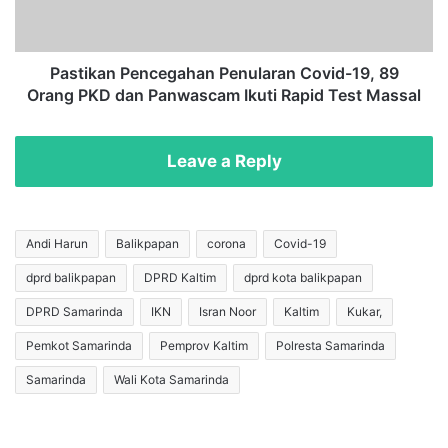
a
a
D
n
e
P
s
e
Pastikan Pencegahan Penularan Covid-19, 89
a
n
Orang PKD dan Panwascam Ikuti Rapid Test Massal
i
c
n
e
T
g
Leave a Reply
o
a
i
h
l
a
e
n
Andi Harun
Balikpapan
corona
Covid-19
t
P
dprd balikpapan
DPRD Kaltim
dprd kota balikpapan
d
e
i
n
DPRD Samarinda
IKN
Isran Noor
Kaltim
Kukar,
B
u
u
l
Pemkot Samarinda
Pemprov Kaltim
Polresta Samarinda
l
a
Samarinda
Wali Kota Samarinda
a
r
n
a
B
n
e