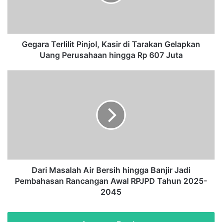
a
T
e
r
l
Gegara Terlilit Pinjol, Kasir di Tarakan Gelapkan
i
Uang Perusahaan hingga Rp 607 Juta
l
i
D
t
a
P
r
i
i
n
M
j
a
o
s
l
a
,
l
K
a
Dari Masalah Air Bersih hingga Banjir Jadi
a
h
Pembahasan Rancangan Awal RPJPD Tahun 2025-
s
A
2045
i
i
r
r
d
B