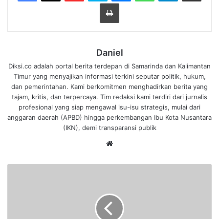
Cetak
Daniel
Diksi.co adalah portal berita terdepan di Samarinda dan Kalimantan
Timur yang menyajikan informasi terkini seputar politik, hukum,
dan pemerintahan. Kami berkomitmen menghadirkan berita yang
tajam, kritis, dan terpercaya. Tim redaksi kami terdiri dari jurnalis
profesional yang siap mengawal isu-isu strategis, mulai dari
anggaran daerah (APBD) hingga perkembangan Ibu Kota Nusantara
(IKN), demi transparansi publik
We
bsi
te
G
e
g
a
r