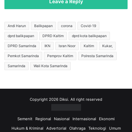
Leave a Reply
i
e
T
r
a
s
r
i
Andi Harun
Balikpapan
corona
Covid-19
a
h
k
dprd balikpapan
DPRD Kaltim
dprd kota balikpapan
h
a
i
DPRD Samarinda
IKN
Isran Noor
Kaltim
Kukar,
n
n
G
g
Pemkot Samarinda
Pemprov Kaltim
Polresta Samarinda
e
g
Samarinda
Wali Kota Samarinda
l
a
a
B
p
a
k
n
a
j
n
i
Copyright 2026 Diksi. All right reserved
U
r
a
J
n
a
Semenit
Regional
Nasional
Internasional
Ekonomi
g
d
Hukum & Kriminal
Advertorial
Olahraga
Teknologi
Umum
P
i