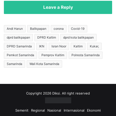
i
i
n
Leave a Reply
k
d
a
a
n
T
K
i
Andi Harun
Balikpapan
corona
Covid-19
e
n
s
dprd balikpapan
DPRD Kaltim
dprd kota balikpapan
d
e
a
DPRD Samarinda
IKN
Isran Noor
Kaltim
Kukar,
h
k
a
T
Pemkot Samarinda
Pemprov Kaltim
Polresta Samarinda
t
e
Samarinda
Wali Kota Samarinda
a
g
n
a
P
s
e
J
l
u
a
k
Copyright 2026 Diksi. All right reserved
k
i
u
r
S
L
Semenit
Regional
Nasional
Internasional
Ekonomi
e
i