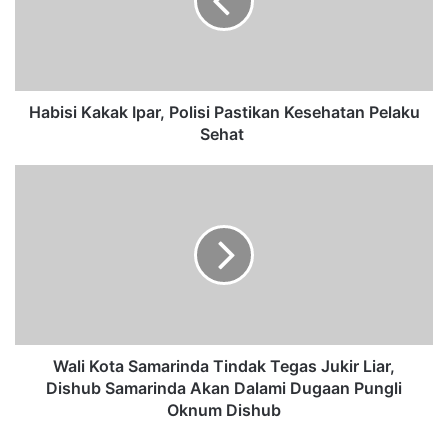
s
i
K
a
k
a
Habisi Kakak Ipar, Polisi Pastikan Kesehatan Pelaku
k
Sehat
I
p
W
a
a
r
l
,
i
P
K
o
o
l
t
i
a
s
S
i
a
Wali Kota Samarinda Tindak Tegas Jukir Liar,
P
m
Dishub Samarinda Akan Dalami Dugaan Pungli
a
a
Oknum Dishub
s
r
t