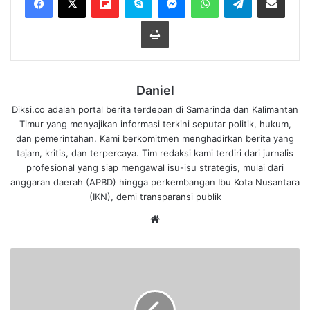
Cetak
Daniel
Diksi.co adalah portal berita terdepan di Samarinda dan Kalimantan
Timur yang menyajikan informasi terkini seputar politik, hukum,
dan pemerintahan. Kami berkomitmen menghadirkan berita yang
tajam, kritis, dan terpercaya. Tim redaksi kami terdiri dari jurnalis
profesional yang siap mengawal isu-isu strategis, mulai dari
anggaran daerah (APBD) hingga perkembangan Ibu Kota Nusantara
(IKN), demi transparansi publik
We
bsi
te
H
a
b
i