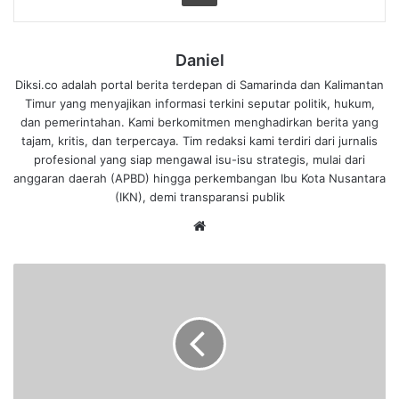
Daniel
Diksi.co adalah portal berita terdepan di Samarinda dan Kalimantan
Timur yang menyajikan informasi terkini seputar politik, hukum,
dan pemerintahan. Kami berkomitmen menghadirkan berita yang
tajam, kritis, dan terpercaya. Tim redaksi kami terdiri dari jurnalis
profesional yang siap mengawal isu-isu strategis, mulai dari
anggaran daerah (APBD) hingga perkembangan Ibu Kota Nusantara
(IKN), demi transparansi publik
We
bsi
te
U
a
n
g
R
p
7