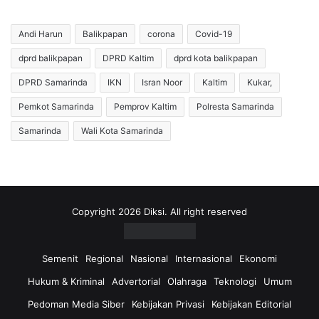
n
P
K
u
e
Andi Harun
Balikpapan
corona
Covid-19
l
b
u
dprd balikpapan
DPRD Kaltim
dprd kota balikpapan
e
h
n
DPRD Samarinda
IKN
Isran Noor
Kaltim
Kukar,
a
c
n
a
Pemkot Samarinda
Pemprov Kaltim
Polresta Samarinda
M
n
Samarinda
Wali Kota Samarinda
i
a
l
a
i
n
a
,
r
B
P
P
Copyright 2026 Diksi. All right reserved
e
B
c
D
a
S
Semenit
Regional
Nasional
Internasional
Ekonomi
h
a
Hukum & Kriminal
Advertorial
Olahraga
Teknologi
Umum
a
m
n
a
Pedoman Media Siber
Kebijakan Privasi
Kebijakan Editorial
S
r