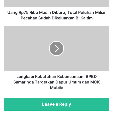
5
R
i
Uang Rp75 Ribu Masih Diburu, Total Puluhan Miliar
b
Pecahan Sudah Dikeluarkan BI Kaltim
u
M
L
a
e
s
n
i
g
h
k
D
a
i
p
b
i
u
K
r
e
Lengkapi Kebutuhan Kebencanaan, BPBD
u
b
Samarinda Targetkan Dapur Umum dan MCK
,
u
Mobile
T
t
o
u
t
h
Leave a Reply
a
a
l