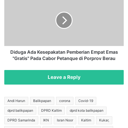
i
i
W
d
a
u
l
g
i
a
K
A
o
d
t
a
a
K
Diduga Ada Kesepakatan Pemberian Empat Emas
A
e
"Gratis" Pada Cabor Petanque di Porprov Berau
n
s
d
e
i
p
Leave a Reply
H
a
a
k
r
a
u
t
Andi Harun
Balikpapan
corona
Covid-19
n
a
dprd balikpapan
DPRD Kaltim
dprd kota balikpapan
,
n
U
P
DPRD Samarinda
IKN
Isran Noor
Kaltim
Kukar,
M
e