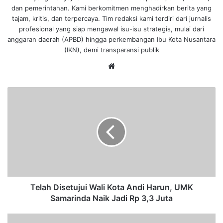
dan pemerintahan. Kami berkomitmen menghadirkan berita yang
tajam, kritis, dan terpercaya. Tim redaksi kami terdiri dari jurnalis
profesional yang siap mengawal isu-isu strategis, mulai dari
anggaran daerah (APBD) hingga perkembangan Ibu Kota Nusantara
(IKN), demi transparansi publik
We
bsi
te
T
e
l
a
h
D
i
s
e
t
Telah Disetujui Wali Kota Andi Harun, UMK
u
Samarinda Naik Jadi Rp 3,3 Juta
j
u
D