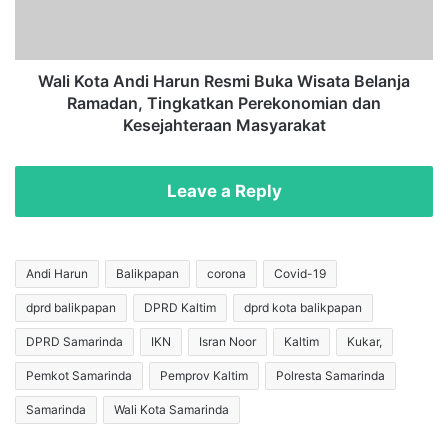
j
t
a
a
k
A
T
n
Wali Kota Andi Harun Resmi Buka Wisata Belanja
N
d
Ramadan, Tingkatkan Perekonomian dan
I
i
Kesejahteraan Masyarakat
d
H
a
a
n
r
Leave a Reply
M
u
a
n
s
R
y
e
Andi Harun
Balikpapan
corona
Covid-19
a
s
r
dprd balikpapan
DPRD Kaltim
dprd kota balikpapan
m
a
i
DPRD Samarinda
IKN
Isran Noor
Kaltim
Kukar,
k
B
a
u
Pemkot Samarinda
Pemprov Kaltim
Polresta Samarinda
t
k
Samarinda
Wali Kota Samarinda
I
a
k
W