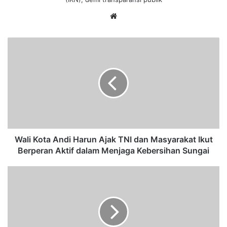
We
bsi
te
W
a
l
i
K
o
t
a
A
n
Wali Kota Andi Harun Ajak TNI dan Masyarakat Ikut
d
Berperan Aktif dalam Menjaga Kebersihan Sungai
i
H
W
a
a
r
l
u
i
n
K
A
o