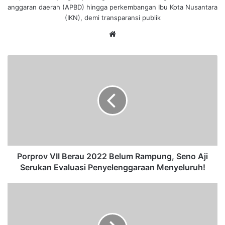
anggaran daerah (APBD) hingga perkembangan Ibu Kota Nusantara
(IKN), demi transparansi publik
We
bsi
te
P
o
r
p
r
o
v
V
I
I
Porprov VII Berau 2022 Belum Rampung, Seno Aji
B
Serukan Evaluasi Penyelenggaraan Menyeluruh!
e
r
D
a
i
u
s
2
k