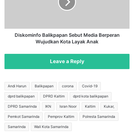
0
o
2
m
2
i
B
n
e
f
l
o
Diskominfo Balikpapan Sebut Media Berperan
u
B
Wujudkan Kota Layak Anak
m
a
R
l
a
i
Leave a Reply
m
k
p
p
u
a
n
p
Andi Harun
Balikpapan
corona
Covid-19
g
a
dprd balikpapan
DPRD Kaltim
dprd kota balikpapan
,
n
S
S
DPRD Samarinda
IKN
Isran Noor
Kaltim
Kukar,
e
e
n
b
Pemkot Samarinda
Pemprov Kaltim
Polresta Samarinda
o
u
Samarinda
Wali Kota Samarinda
A
t