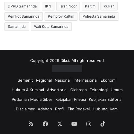
n
r
DPRD Samarinda
IKN
Isran Noor
Kaltim
Kukar,
d
o
i
n
Pemkot Samarinda
Pemprov Kaltim
Polresta Samarinda
H
g
Samarinda
Wali Kota Samarinda
a
P
r
a
u
n
n
i
M
t
e
i
Copyright 2026 Diksi. All right reserved
n
a
g
B
a
e
Semenit
Regional
Nasional
Internasional
Ekonomi
k
r
Hukum & Kriminal
Advertorial
Olahraga
Teknologi
Umum
u
a
B
u
Pedoman Media Siber
Kebijakan Privasi
Kebijakan Editorial
a
,
Disclaimer
Adshop
Profil
Tim Redaksi
Hubungi Kami
n
L
g
a
g
k
RSS
Facebook
X
YouTube
Instagram
TikTok
a
s