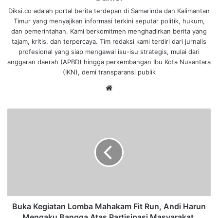
Diksi.co adalah portal berita terdepan di Samarinda dan Kalimantan
Timur yang menyajikan informasi terkini seputar politik, hukum,
dan pemerintahan. Kami berkomitmen menghadirkan berita yang
tajam, kritis, dan terpercaya. Tim redaksi kami terdiri dari jurnalis
profesional yang siap mengawal isu-isu strategis, mulai dari
anggaran daerah (APBD) hingga perkembangan Ibu Kota Nusantara
(IKN), demi transparansi publik
We
bsi
te
B
u
k
a
K
e
g
i
a
t
Buka Kegiatan Lomba Mahakam Fit Run, Andi Harun
a
Mengaku Bangga Atas Partisipasi Masyarakat