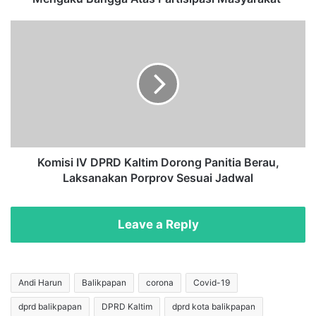
n
L
K
o
o
m
m
b
i
a
s
M
i
a
I
h
V
a
D
k
P
Komisi IV DPRD Kaltim Dorong Panitia Berau,
a
R
Laksanakan Porprov Sesuai Jadwal
m
D
F
K
i
a
Leave a Reply
t
l
R
t
u
i
n
m
Andi Harun
Balikpapan
corona
Covid-19
,
D
dprd balikpapan
DPRD Kaltim
dprd kota balikpapan
A
o