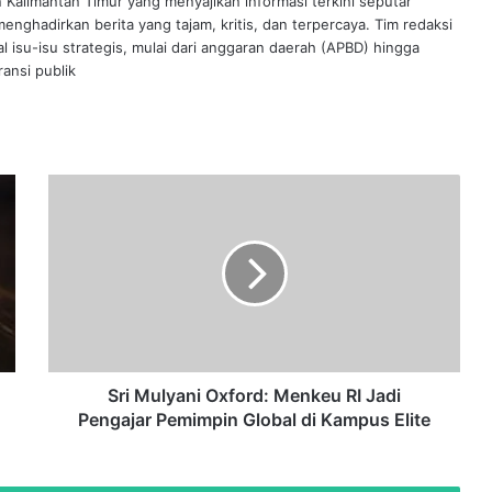
n Kalimantan Timur yang menyajikan informasi terkini seputar
nghadirkan berita yang tajam, kritis, dan terpercaya. Tim redaksi
al isu-isu strategis, mulai dari anggaran daerah (APBD) hingga
ansi publik
Sri
Mulyani
Oxford:
Menkeu
RI
Jadi
Pengajar
Pemimpin
Global
di
Sri Mulyani Oxford: Menkeu RI Jadi
Kampus
Pengajar Pemimpin Global di Kampus Elite
Elite