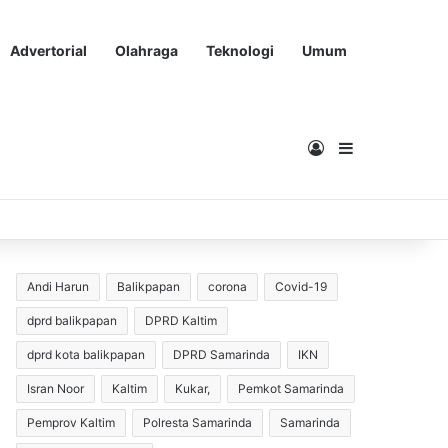
Advertorial
Olahraga
Teknologi
Umum
Masuk
Sidebar
Andi Harun
Balikpapan
corona
Covid-19
dprd balikpapan
DPRD Kaltim
dprd kota balikpapan
DPRD Samarinda
IKN
Isran Noor
Kaltim
Kukar,
Pemkot Samarinda
Pemprov Kaltim
Polresta Samarinda
Samarinda