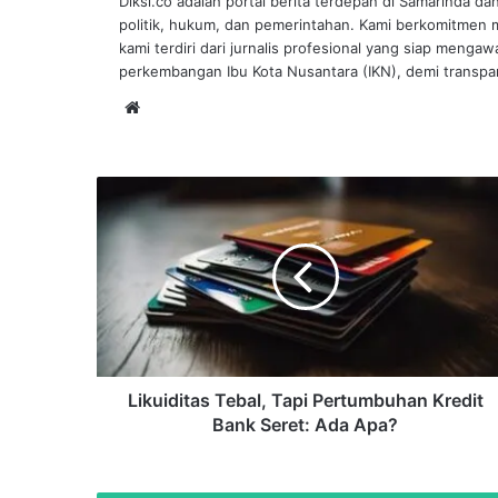
Diksi.co adalah portal berita terdepan di Samarinda da
politik, hukum, dan pemerintahan. Kami berkomitmen me
kami terdiri dari jurnalis profesional yang siap mengaw
perkembangan Ibu Kota Nusantara (IKN), demi transpar
Website
Likuiditas
Tebal,
Tapi
Pertumbuhan
Kredit
Bank
Seret:
Ada
Apa?
Likuiditas Tebal, Tapi Pertumbuhan Kredit
Bank Seret: Ada Apa?