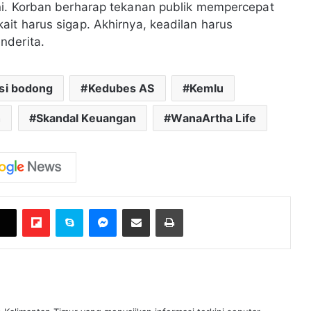
ni. Korban berharap tekanan publik mempercepat
it harus sigap. Akhirnya, keadilan harus
nderita.
asi bodong
Kedubes AS
Kemlu
h
Skandal Keuangan
WanaArtha Life
Flipboard
Skype
Messenger
Bagikan melalui Email
Cetak