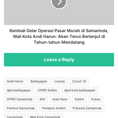
n
a
2
l
1
i
K
G
i
e
l
l
Kembali Gelar Operasi Pasar Murah di Samarinda,
o
a
Wali Kota Andi Harun: Akan Terus Berlanjut di
g
r
Tahun-tahun Mendatang
r
O
a
p
m
e
Leave a Reply
N
r
a
a
r
s
k
i
Andi Harun
Balikpapan
corona
Covid-19
o
P
b
dprd balikpapan
DPRD Kaltim
dprd kota balikpapan
a
a
s
DPRD Samarinda
IKN
Isran Noor
Kaltim
Kukar,
k
a
e
r
Pemkot Samarinda
Pemprov Kaltim
Polresta Samarinda
P
M
Samarinda
Wali Kota Samarinda