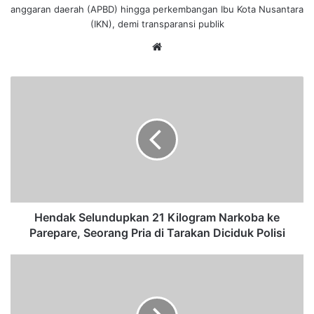
anggaran daerah (APBD) hingga perkembangan Ibu Kota Nusantara
(IKN), demi transparansi publik
We
bsi
te
H
e
n
d
a
k
S
e
l
u
Hendak Selundupkan 21 Kilogram Narkoba ke
n
Parepare, Seorang Pria di Tarakan Diciduk Polisi
d
u
K
p
e
k
m
a
b