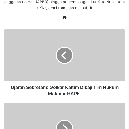
anggaran daerah (APBD) hingga perkembangan Ibu Kota Nusantara
(IKN), demi transparansi publik
We
bsi
te
U
j
a
r
a
n
S
e
k
r
Ujaran Sekretaris Golkar Kaltim Dikaji Tim Hukum
e
Makmur HAPK
t
a
R
r
a
i
y
s
a