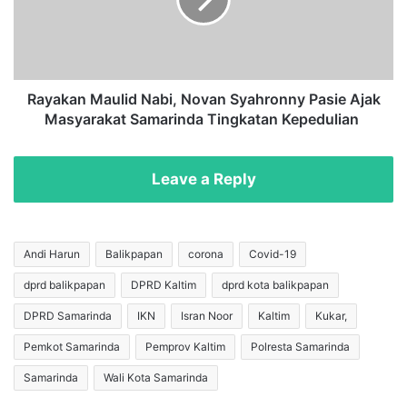
G
k
o
a
l
n
k
M
a
a
r
u
Rayakan Maulid Nabi, Novan Syahronny Pasie Ajak
K
l
Masyarakat Samarinda Tingkatan Kepedulian
a
i
l
d
t
N
Leave a Reply
i
a
m
b
D
i
i
,
Andi Harun
Balikpapan
corona
Covid-19
k
N
dprd balikpapan
DPRD Kaltim
dprd kota balikpapan
a
o
j
v
DPRD Samarinda
IKN
Isran Noor
Kaltim
Kukar,
i
a
T
n
Pemkot Samarinda
Pemprov Kaltim
Polresta Samarinda
i
S
Samarinda
Wali Kota Samarinda
m
y
H
a