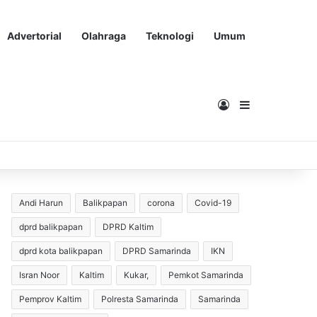
Advertorial
Olahraga
Teknologi
Umum
Masuk
Sidebar
Andi Harun
Balikpapan
corona
Covid-19
dprd balikpapan
DPRD Kaltim
dprd kota balikpapan
DPRD Samarinda
IKN
Isran Noor
Kaltim
Kukar,
Pemkot Samarinda
Pemprov Kaltim
Polresta Samarinda
Samarinda