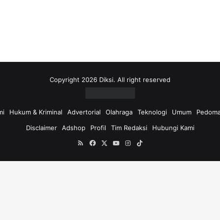
i
u
n
t
u
k
:
Copyright 2026 Diksi. All right reserved
mi
Hukum & Kriminal
Advertorial
Olahraga
Teknologi
Umum
Pedoma
Disclaimer
Adshop
Profil
Tim Redaksi
Hubungi Kami
RSS
Facebook
X
YouTube
Instagram
TikTok