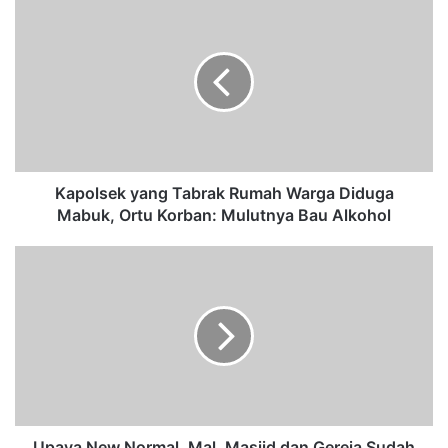
K
a
p
o
l
s
e
k
y
a
Kapolsek yang Tabrak Rumah Warga Diduga
n
Mabuk, Ortu Korban: Mulutnya Bau Alkohol
g
T
U
a
p
b
a
r
y
a
a
k
N
R
e
u
w
m
N
a
o
Upaya New Normal, Mal, Masjid dan Gereja Sudah