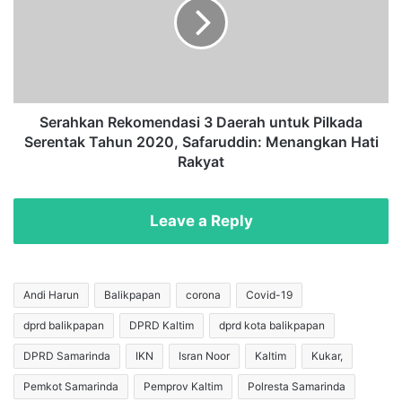
a
a
t
h
u
k
s
a
P
n
r
R
o
e
Serahkan Rekomendasi 3 Daerah untuk Pilkada
b
k
Serentak Tahun 2020, Safaruddin: Menangkan Hati
a
o
Rakyat
b
m
l
e
e
n
Leave a Reply
d
d
i
a
S
s
a
i
Andi Harun
Balikpapan
corona
Covid-19
m
3
a
dprd balikpapan
DPRD Kaltim
dprd kota balikpapan
D
r
a
DPRD Samarinda
IKN
Isran Noor
Kaltim
Kukar,
i
e
n
r
Pemkot Samarinda
Pemprov Kaltim
Polresta Samarinda
d