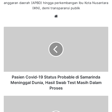
anggaran daerah (APBD) hingga perkembangan Ibu Kota Nusantara
(IKN), demi transparansi publik
We
bsi
te
P
a
s
i
e
n
C
o
v
i
Pasien Covid-19 Status Probable di Samarinda
d
Meninggal Dunia, Hasil Swab Test Masih Dalam
-
Proses
1
9
S
S
e
t
r