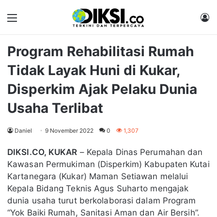
Menu
M
Program Rehabilitasi Rumah
Tidak Layak Huni di Kukar,
Disperkim Ajak Pelaku Dunia
Usaha Terlibat
Daniel
9 November 2022
0
1,307
DIKSI.CO, KUKAR
– Kepala Dinas Perumahan dan
Kawasan Permukiman (Disperkim) Kabupaten Kutai
Kartanegara (Kukar) Maman Setiawan melalui
Kepala Bidang Teknis Agus Suharto mengajak
dunia usaha turut berkolaborasi dalam Program
“Yok Baiki Rumah, Sanitasi Aman dan Air Bersih”.