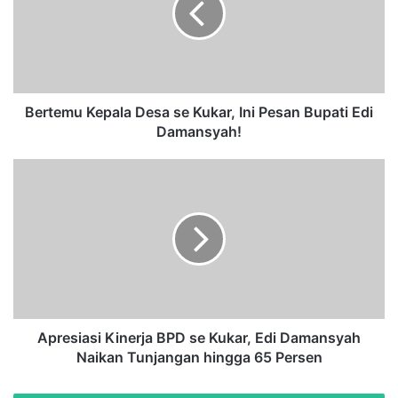
e
m
u
K
e
p
Bertemu Kepala Desa se Kukar, Ini Pesan Bupati Edi
a
Damansyah!
l
a
A
D
p
e
r
s
e
a
s
s
i
e
a
K
s
u
i
k
K
Apresiasi Kinerja BPD se Kukar, Edi Damansyah
a
i
Naikan Tunjangan hingga 65 Persen
r
n
,
e