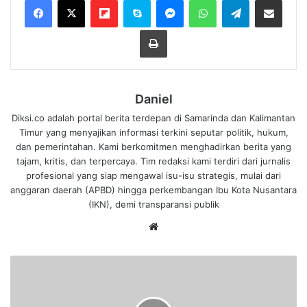
Flipboard
Skype
Messenger
WhatsApp
Telegram
Bagikan melalui Email
Cetak
Daniel
Diksi.co adalah portal berita terdepan di Samarinda dan Kalimantan
Timur yang menyajikan informasi terkini seputar politik, hukum,
dan pemerintahan. Kami berkomitmen menghadirkan berita yang
tajam, kritis, dan terpercaya. Tim redaksi kami terdiri dari jurnalis
profesional yang siap mengawal isu-isu strategis, mulai dari
anggaran daerah (APBD) hingga perkembangan Ibu Kota Nusantara
(IKN), demi transparansi publik
We
bsi
te
B
e
r
t