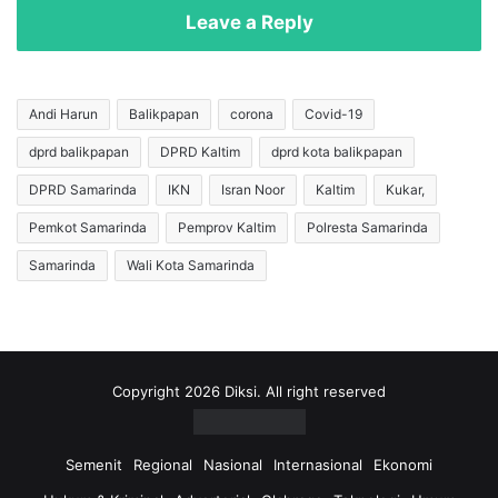
I
r
Leave a Reply
n
j
i
a
P
B
e
P
Andi Harun
Balikpapan
corona
Covid-19
s
D
dprd balikpapan
DPRD Kaltim
dprd kota balikpapan
a
s
n
e
DPRD Samarinda
IKN
Isran Noor
Kaltim
Kukar,
B
K
u
u
Pemkot Samarinda
Pemprov Kaltim
Polresta Samarinda
p
k
Samarinda
Wali Kota Samarinda
a
a
t
r
i
,
E
E
d
d
i
i
Copyright 2026 Diksi. All right reserved
D
D
a
a
m
m
Semenit
Regional
Nasional
Internasional
Ekonomi
a
a