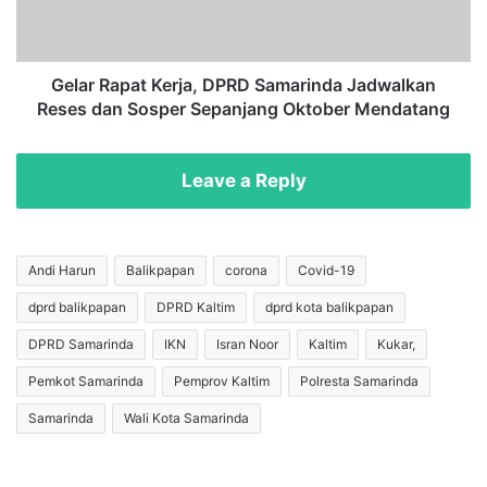
d
a
a
p
S
a
e
t
Gelar Rapat Kerja, DPRD Samarinda Jadwalkan
b
K
Reses dan Sosper Sepanjang Oktober Mendatang
u
e
t
r
P
j
Leave a Reply
e
a
m
,
k
D
o
P
Andi Harun
Balikpapan
corona
Covid-19
t
R
dprd balikpapan
DPRD Kaltim
dprd kota balikpapan
L
D
a
S
DPRD Samarinda
IKN
Isran Noor
Kaltim
Kukar,
k
a
u
m
Pemkot Samarinda
Pemprov Kaltim
Polresta Samarinda
k
a
Samarinda
Wali Kota Samarinda
a
r
n
i
P
n