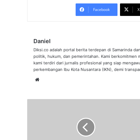
Facebook
X
Daniel
Diksi.co adalah portal berita terdepan di Samarinda da
politik, hukum, dan pemerintahan. Kami berkomitmen me
kami terdiri dari jurnalis profesional yang siap mengaw
perkembangan Ibu Kota Nusantara (IKN), demi transpar
Website
RT
Minta
Dana
Operasional
Covid-
19,