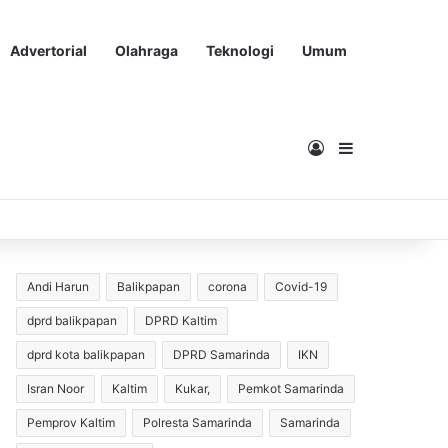
Advertorial
Olahraga
Teknologi
Umum
Masuk
Sidebar
Andi Harun
Balikpapan
corona
Covid-19
dprd balikpapan
DPRD Kaltim
dprd kota balikpapan
DPRD Samarinda
IKN
Isran Noor
Kaltim
Kukar,
Pemkot Samarinda
Pemprov Kaltim
Polresta Samarinda
Samarinda