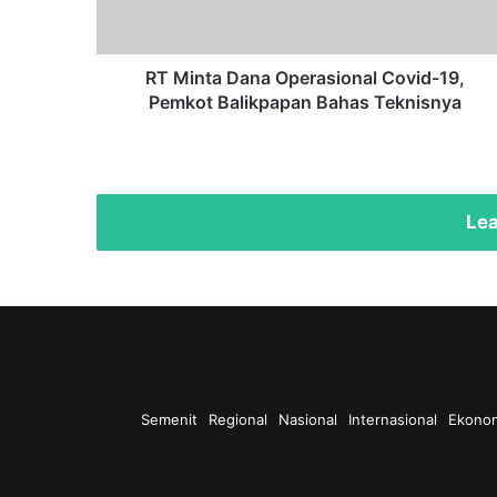
Pemkot
Balikpapan
Bahas
Teknisnya
RT Minta Dana Operasional Covid-19,
Pemkot Balikpapan Bahas Teknisnya
Lea
Semenit
Regional
Nasional
Internasional
Ekono