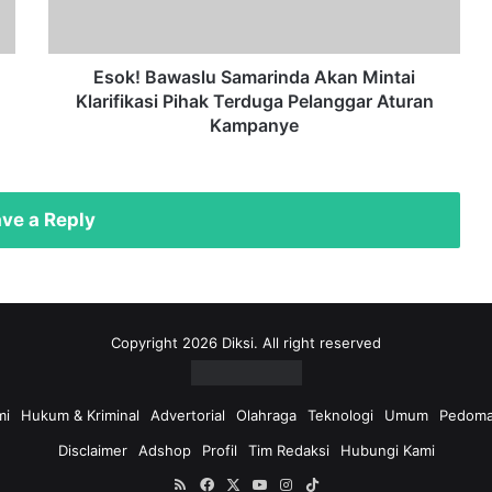
Pihak
Terduga
Pelanggar
Aturan
Esok! Bawaslu Samarinda Akan Mintai
Kampanye
Klarifikasi Pihak Terduga Pelanggar Aturan
Kampanye
ve a Reply
Copyright 2026 Diksi. All right reserved
mi
Hukum & Kriminal
Advertorial
Olahraga
Teknologi
Umum
Pedoma
Disclaimer
Adshop
Profil
Tim Redaksi
Hubungi Kami
RSS
Facebook
X
YouTube
Instagram
TikTok