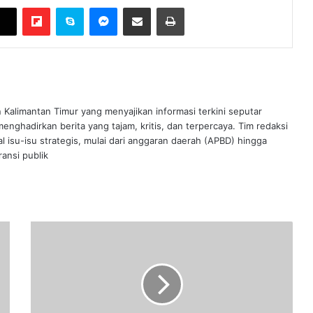
Flipboard
Skype
Messenger
Bagikan melalui Email
Cetak
n Kalimantan Timur yang menyajikan informasi terkini seputar
nghadirkan berita yang tajam, kritis, dan terpercaya. Tim redaksi
al isu-isu strategis, mulai dari anggaran daerah (APBD) hingga
ansi publik
Esok!
Bawaslu
Samarinda
Akan
Mintai
Klarifikasi