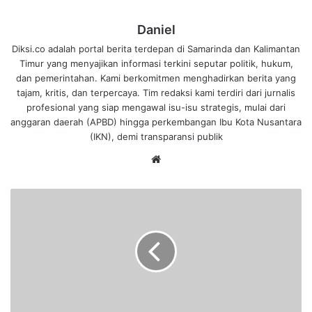
Daniel
Diksi.co adalah portal berita terdepan di Samarinda dan Kalimantan
Timur yang menyajikan informasi terkini seputar politik, hukum,
dan pemerintahan. Kami berkomitmen menghadirkan berita yang
tajam, kritis, dan terpercaya. Tim redaksi kami terdiri dari jurnalis
profesional yang siap mengawal isu-isu strategis, mulai dari
anggaran daerah (APBD) hingga perkembangan Ibu Kota Nusantara
(IKN), demi transparansi publik
We
bsi
te
K
o
t
a
B
a
l
i