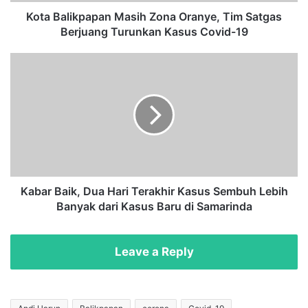
k
p
Kota Balikpapan Masih Zona Oranye, Tim Satgas
a
Berjuang Turunkan Kasus Covid-19
p
a
K
n
a
M
b
a
a
s
r
i
B
h
a
Z
i
o
k
n
,
Kabar Baik, Dua Hari Terakhir Kasus Sembuh Lebih
a
D
Banyak dari Kasus Baru di Samarinda
O
u
r
a
a
H
Leave a Reply
n
a
y
r
e
i
,
T