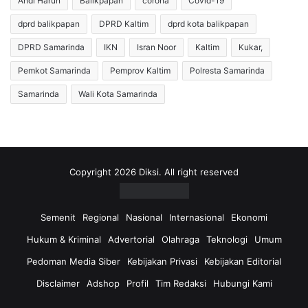
Andi Harun
Balikpapan
corona
Covid-19
T
e
dprd balikpapan
DPRD Kaltim
dprd kota balikpapan
i
r
m
a
DPRD Samarinda
IKN
Isran Noor
Kaltim
Kukar,
S
k
a
h
Pemkot Samarinda
Pemprov Kaltim
Polresta Samarinda
t
i
Samarinda
Wali Kota Samarinda
g
r
a
K
s
a
B
s
e
u
r
s
Copyright 2026 Diksi. All right reserved
j
S
u
e
a
m
Semenit
Regional
Nasional
Internasional
Ekonomi
n
b
Hukum & Kriminal
Advertorial
Olahraga
Teknologi
Umum
g
u
T
h
Pedoman Media Siber
Kebijakan Privasi
Kebijakan Editorial
u
L
Disclaimer
Adshop
Profil
Tim Redaksi
Hubungi Kami
r
e
u
b