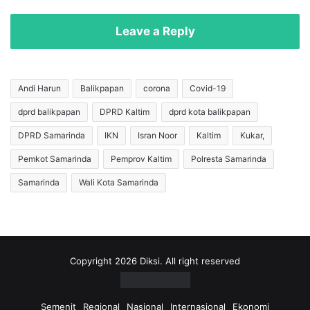
a
n
r
a
Leave a Reply
a
s
n
i
D
T
a
i
Andi Harun
Balikpapan
corona
Covid-19
p
n
dprd balikpapan
DPRD Kaltim
dprd kota balikpapan
a
g
t
g
DPRD Samarinda
IKN
Isran Noor
Kaltim
Kukar,
i
i
D
,
Pemkot Samarinda
Pemprov Kaltim
Polresta Samarinda
u
D
Samarinda
Wali Kota Samarinda
a
i
P
n
r
k
i
e
a
s
y
B
Copyright 2026 Diksi. All right reserved
a
a
n
l
g
i
Semenit
Regional
Nasional
Internasional
Ekonomi