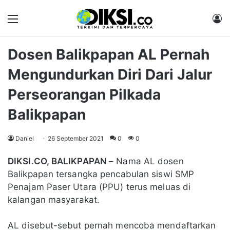
Menu
M
Dosen Balikpapan AL Pernah
Mengundurkan Diri Dari Jalur
Perseorangan Pilkada
Balikpapan
Daniel
26 September 2021
0
0
DIKSI.CO, BALIKPAPAN
– Nama AL dosen
Balikpapan tersangka pencabulan siswi SMP
Penajam Paser Utara (PPU) terus meluas di
kalangan masyarakat.
AL disebut-sebut pernah mencoba mendaftarkan