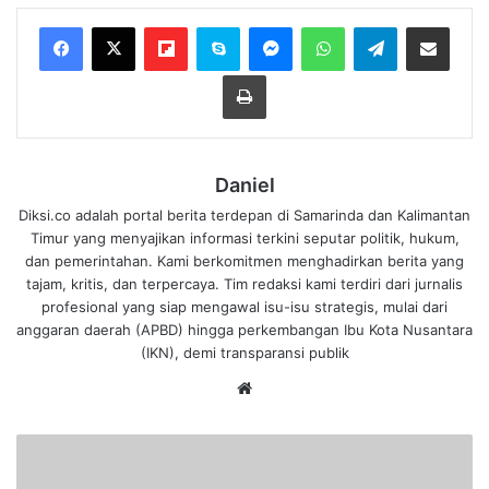
Flipboard
Skype
Messenger
WhatsApp
Telegram
Bagikan melalui Email
Cetak
Daniel
Diksi.co adalah portal berita terdepan di Samarinda dan Kalimantan
Timur yang menyajikan informasi terkini seputar politik, hukum,
dan pemerintahan. Kami berkomitmen menghadirkan berita yang
tajam, kritis, dan terpercaya. Tim redaksi kami terdiri dari jurnalis
profesional yang siap mengawal isu-isu strategis, mulai dari
anggaran daerah (APBD) hingga perkembangan Ibu Kota Nusantara
(IKN), demi transparansi publik
We
bsi
te
O
p