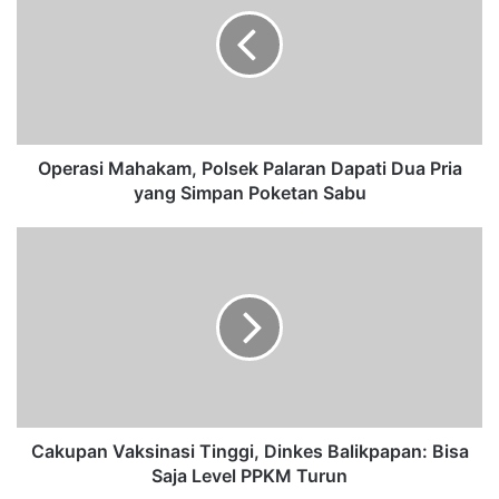
e
r
a
s
i
M
a
h
Operasi Mahakam, Polsek Palaran Dapati Dua Pria
a
yang Simpan Poketan Sabu
k
a
C
m
a
,
k
P
u
o
p
l
a
s
n
e
V
k
a
P
k
Cakupan Vaksinasi Tinggi, Dinkes Balikpapan: Bisa
a
s
Saja Level PPKM Turun
l
i