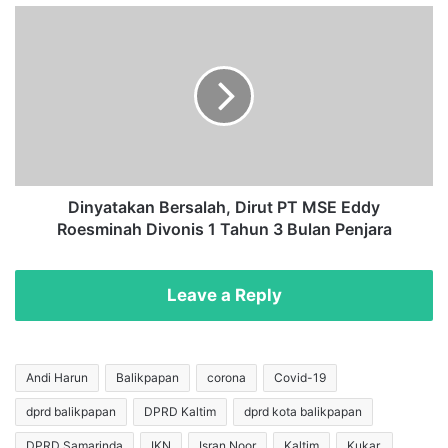
e
D
w
i
a
n
n
y
,
a
E
t
k
a
o
k
E
a
l
n
Dinyatakan Bersalah, Dirut PT MSE Eddy
y
B
Roesminah Divonis 1 Tahun 3 Bulan Penjara
a
e
s
r
m
s
Leave a Reply
o
a
k
l
o
a
S
h
Andi Harun
Balikpapan
corona
Covid-19
e
,
b
dprd balikpapan
DPRD Kaltim
dprd kota balikpapan
D
u
i
DPRD Samarinda
IKN
Isran Noor
Kaltim
Kukar,