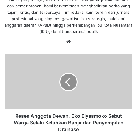
dan pemerintahan. Kami berkomitmen menghadirkan berita yang
tajam, kritis, dan terpercaya. Tim redaksi kami terdiri dari jurnalis
profesional yang siap mengawal isu-isu strategis, mulai dari
anggaran daerah (APBD) hingga perkembangan Ibu Kota Nusantara
(IKN), demi transparansi publik
We
bsi
te
R
e
s
e
s
A
n
g
g
o
Reses Anggota Dewan, Eko Elyasmoko Sebut
t
Warga Selalu Keluhkan Banjir dan Penyempitan
a
Drainase
D