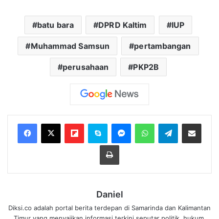
batu bara
DPRD Kaltim
IUP
Muhammad Samsun
pertambangan
perusahaan
PKP2B
Flipboard
Skype
Messenger
WhatsApp
Telegram
Bagikan melalui Email
Cetak
Daniel
Diksi.co adalah portal berita terdepan di Samarinda dan Kalimantan
Timur yang menyajikan informasi terkini seputar politik, hukum,