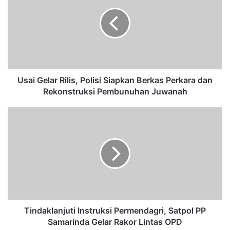
a
i
G
e
l
a
r
R
Usai Gelar Rilis, Polisi Siapkan Berkas Perkara dan
i
Rekonstruksi Pembunuhan Juwanah
l
i
T
s
i
,
n
P
d
o
a
l
k
i
l
s
a
i
n
S
j
Tindaklanjuti Instruksi Permendagri, Satpol PP
i
u
Samarinda Gelar Rakor Lintas OPD