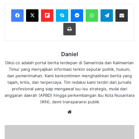
Flipboard
Skype
Messenger
WhatsApp
Telegram
Bagikan melalui Email
Cetak
Daniel
Diksi.co adalah portal berita terdepan di Samarinda dan Kalimantan
Timur yang menyajikan informasi terkini seputar politik, hukum,
dan pemerintahan. Kami berkomitmen menghadirkan berita yang
tajam, kritis, dan terpercaya. Tim redaksi kami terdiri dari jurnalis
profesional yang siap mengawal isu-isu strategis, mulai dari
anggaran daerah (APBD) hingga perkembangan Ibu Kota Nusantara
(IKN), demi transparansi publik
We
bsi
te
U
s