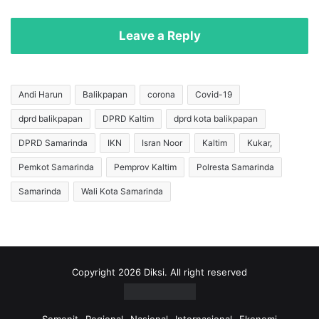
a
t
p
i
k
I
Leave a Reply
a
n
n
s
B
t
e
r
Andi Harun
Balikpapan
corona
Covid-19
r
u
dprd balikpapan
DPRD Kaltim
dprd kota balikpapan
k
k
a
s
DPRD Samarinda
IKN
Isran Noor
Kaltim
Kukar,
s
i
P
P
Pemkot Samarinda
Pemprov Kaltim
Polresta Samarinda
e
e
Samarinda
Wali Kota Samarinda
r
r
k
m
a
e
r
n
a
d
d
a
Copyright 2026 Diksi. All right reserved
a
g
n
r
R
i