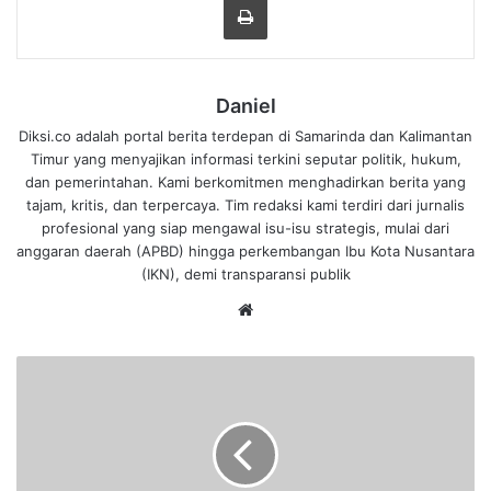
Daniel
Diksi.co adalah portal berita terdepan di Samarinda dan Kalimantan
Timur yang menyajikan informasi terkini seputar politik, hukum,
dan pemerintahan. Kami berkomitmen menghadirkan berita yang
tajam, kritis, dan terpercaya. Tim redaksi kami terdiri dari jurnalis
profesional yang siap mengawal isu-isu strategis, mulai dari
anggaran daerah (APBD) hingga perkembangan Ibu Kota Nusantara
(IKN), demi transparansi publik
We
bsi
te
F
e
s
t
i
v