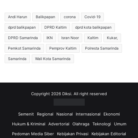
B
s
e
V
r
a
Andi Harun
Balikpapan
corona
Covid-19
s
k
dprd balikpapan
DPRD Kaltim
dprd kota balikpapan
e
s
p
i
DPRD Samarinda
IKN
Isran Noor
Kaltim
Kukar,
e
n
d
d
Pemkot Samarinda
Pemprov Kaltim
Polresta Samarinda
a
a
Samarinda
Wali Kota Samarinda
,
r
P
i
e
B
m
I
e
N
n
K
Copyright 2026 Diksi. All right reserved
a
a
n
l
g
t
Semenit
Regional
Nasional
Internasional
Ekonomi
D
i
Hukum & Kriminal
Advertorial
Olahraga
Teknologi
Umum
i
m
u
,
Pedoman Media Siber
Kebijakan Privasi
Kebijakan Editorial
m