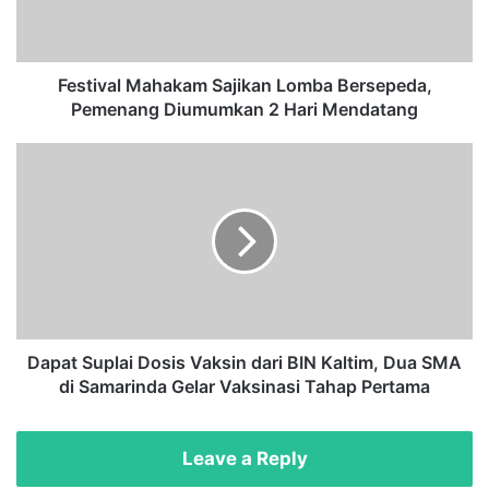
a
l
M
a
Festival Mahakam Sajikan Lomba Bersepeda,
h
Pemenang Diumumkan 2 Hari Mendatang
a
k
D
a
a
m
p
S
a
a
t
j
S
i
u
k
p
a
l
n
a
Dapat Suplai Dosis Vaksin dari BIN Kaltim, Dua SMA
L
i
di Samarinda Gelar Vaksinasi Tahap Pertama
o
D
m
o
b
s
Leave a Reply
a
i