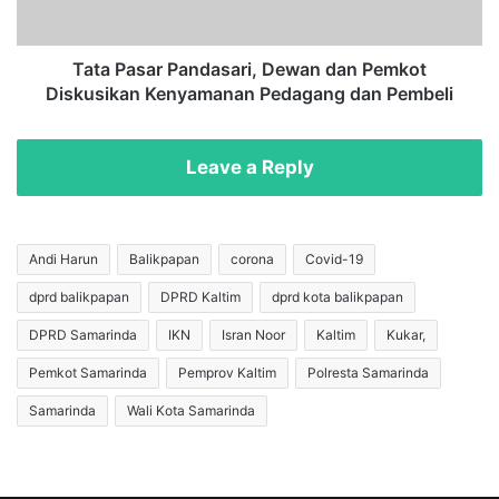
a
a
n
r
P
P
Tata Pasar Pandasari, Dewan dan Pemkot
e
a
Diskusikan Kenyamanan Pedagang dan Pembeli
r
n
e
d
d
a
Leave a Reply
a
s
r
a
a
r
n
i
Andi Harun
Balikpapan
corona
Covid-19
2
,
dprd balikpapan
DPRD Kaltim
dprd kota balikpapan
,
D
7
e
DPRD Samarinda
IKN
Isran Noor
Kaltim
Kukar,
K
w
g
a
Pemkot Samarinda
Pemprov Kaltim
Polresta Samarinda
S
n
Samarinda
Wali Kota Samarinda
a
d
b
a
u
n
d
P