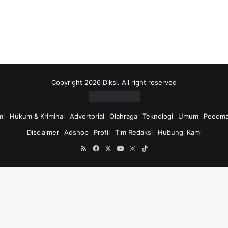
i
u
n
t
u
k
:
Copyright 2026 Diksi. All right reserved
mi
Hukum & Kriminal
Advertorial
Olahraga
Teknologi
Umum
Pedoma
Disclaimer
Adshop
Profil
Tim Redaksi
Hubungi Kami
RSS
Facebook
X
YouTube
Instagram
TikTok