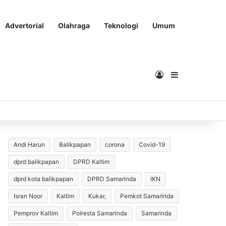
Advertorial
Olahraga
Teknologi
Umum
Masuk
Sidebar
Andi Harun
Balikpapan
corona
Covid-19
dprd balikpapan
DPRD Kaltim
dprd kota balikpapan
DPRD Samarinda
IKN
Isran Noor
Kaltim
Kukar,
Pemkot Samarinda
Pemprov Kaltim
Polresta Samarinda
Samarinda