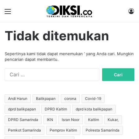
Menu
M
Tidak ditemukan
Sepertinya kami tidak dapat menemukan ’ yang Anda cari. Mungkin
pencarian dapat membantu.
C
a
r
i
u
Andi Harun
Balikpapan
corona
Covid-19
n
dprd balikpapan
DPRD Kaltim
dprd kota balikpapan
t
u
DPRD Samarinda
IKN
Isran Noor
Kaltim
Kukar,
k
:
Pemkot Samarinda
Pemprov Kaltim
Polresta Samarinda