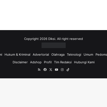
i
u
n
t
u
k
:
Copyright 2026 Diksi. All right reserved
mi
Hukum & Kriminal
Advertorial
Olahraga
Teknologi
Umum
Pedoma
Disclaimer
Adshop
Profil
Tim Redaksi
Hubungi Kami
RSS
Facebook
X
YouTube
Instagram
TikTok