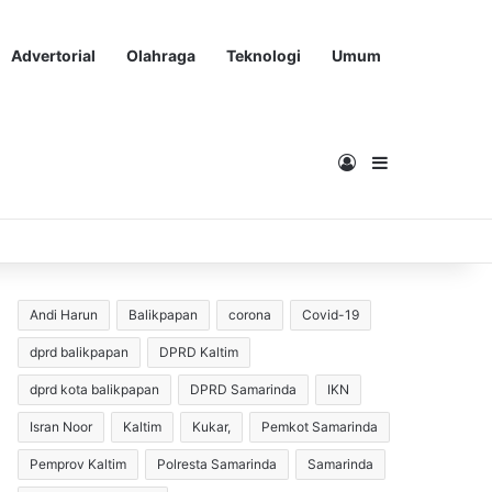
Advertorial
Olahraga
Teknologi
Umum
Masuk
Sidebar
Andi Harun
Balikpapan
corona
Covid-19
dprd balikpapan
DPRD Kaltim
dprd kota balikpapan
DPRD Samarinda
IKN
Isran Noor
Kaltim
Kukar,
Pemkot Samarinda
Pemprov Kaltim
Polresta Samarinda
Samarinda