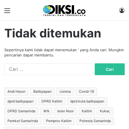
Menu
M
Tidak ditemukan
Sepertinya kami tidak dapat menemukan ’ yang Anda cari. Mungkin
pencarian dapat membantu.
C
a
r
i
u
Andi Harun
Balikpapan
corona
Covid-19
n
dprd balikpapan
DPRD Kaltim
dprd kota balikpapan
t
u
DPRD Samarinda
IKN
Isran Noor
Kaltim
Kukar,
k
:
Pemkot Samarinda
Pemprov Kaltim
Polresta Samarinda