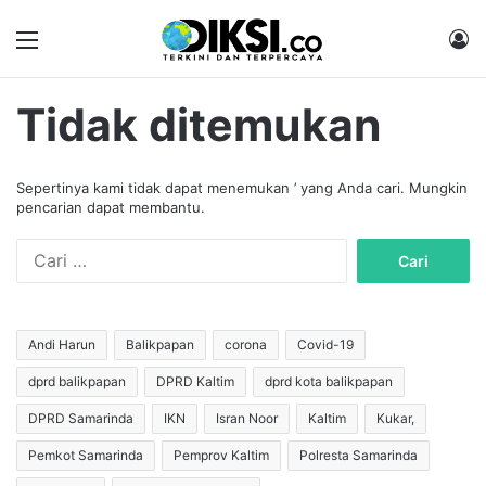
Menu
M
Tidak ditemukan
Sepertinya kami tidak dapat menemukan ’ yang Anda cari. Mungkin
pencarian dapat membantu.
C
a
r
i
u
Andi Harun
Balikpapan
corona
Covid-19
n
dprd balikpapan
DPRD Kaltim
dprd kota balikpapan
t
u
DPRD Samarinda
IKN
Isran Noor
Kaltim
Kukar,
k
:
Pemkot Samarinda
Pemprov Kaltim
Polresta Samarinda