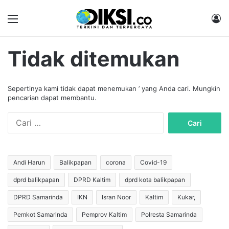
Menu
M
Tidak ditemukan
Sepertinya kami tidak dapat menemukan ’ yang Anda cari. Mungkin
pencarian dapat membantu.
C
a
r
i
u
Andi Harun
Balikpapan
corona
Covid-19
n
dprd balikpapan
DPRD Kaltim
dprd kota balikpapan
t
u
DPRD Samarinda
IKN
Isran Noor
Kaltim
Kukar,
k
:
Pemkot Samarinda
Pemprov Kaltim
Polresta Samarinda