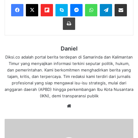
Flipboard
Skype
Messenger
WhatsApp
Telegram
Bagikan melalui Email
Cetak
Daniel
Diksi.co adalah portal berita terdepan di Samarinda dan Kalimantan
Timur yang menyajikan informasi terkini seputar politik, hukum,
dan pemerintahan. Kami berkomitmen menghadirkan berita yang
tajam, kritis, dan terpercaya. Tim redaksi kami terdiri dari jurnalis
profesional yang siap mengawal isu-isu strategis, mulai dari
anggaran daerah (APBD) hingga perkembangan Ibu Kota Nusantara
(IKN), demi transparansi publik
We
bsi
te
T
i
n