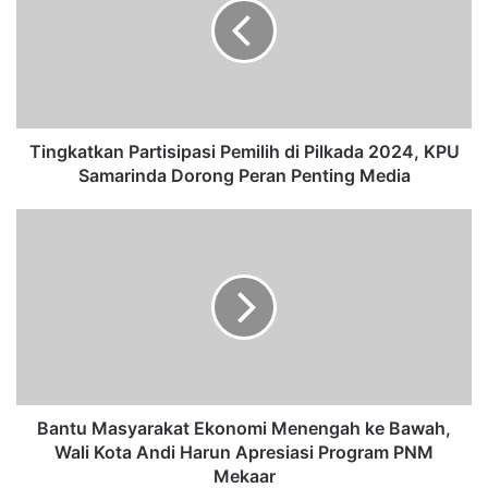
g
k
a
t
k
a
n
Tingkatkan Partisipasi Pemilih di Pilkada 2024, KPU
P
Samarinda Dorong Peran Penting Media
a
r
B
t
a
i
n
s
t
i
u
p
M
a
a
s
s
i
y
P
a
Bantu Masyarakat Ekonomi Menengah ke Bawah,
e
r
Wali Kota Andi Harun Apresiasi Program PNM
m
a
Mekaar