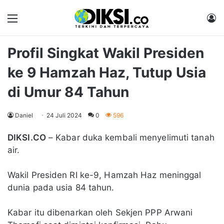
Menu
M
Profil Singkat Wakil Presiden
ke 9 Hamzah Haz, Tutup Usia
di Umur 84 Tahun
Daniel
24 Juli 2024
0
596
DIKSI.CO
– Kabar duka kembali menyelimuti tanah
air.
Wakil Presiden RI ke-9, Hamzah Haz meninggal
dunia pada usia 84 tahun.
Kabar itu dibenarkan oleh Sekjen PPP Arwani