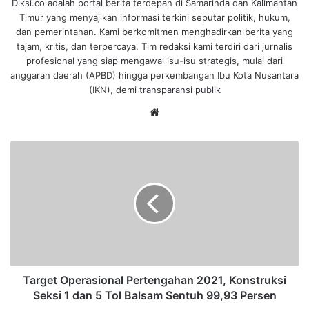
Diksi.co adalah portal berita terdepan di Samarinda dan Kalimantan
Timur yang menyajikan informasi terkini seputar politik, hukum,
dan pemerintahan. Kami berkomitmen menghadirkan berita yang
tajam, kritis, dan terpercaya. Tim redaksi kami terdiri dari jurnalis
profesional yang siap mengawal isu-isu strategis, mulai dari
anggaran daerah (APBD) hingga perkembangan Ibu Kota Nusantara
(IKN), demi transparansi publik
We
bsi
te
T
a
r
g
e
t
O
p
e
r
Target Operasional Pertengahan 2021, Konstruksi
a
Seksi 1 dan 5 Tol Balsam Sentuh 99,93 Persen
s