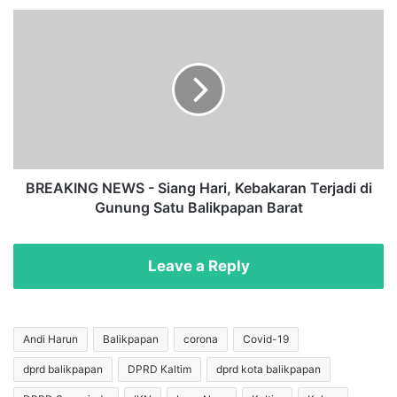
i
B
o
R
n
E
a
A
l
K
P
I
e
N
r
G
t
N
e
E
BREAKING NEWS - Siang Hari, Kebakaran Terjadi di
n
W
Gunung Satu Balikpapan Barat
g
S
a
-
h
S
Leave a Reply
a
i
n
a
2
n
0
g
Andi Harun
Balikpapan
corona
Covid-19
2
H
dprd balikpapan
DPRD Kaltim
dprd kota balikpapan
1
a
,
r