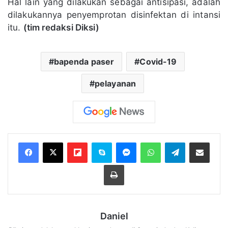
Hal lain yang dilakukan sebagai antisipasi, adalah
dilakukannya penyemprotan disinfektan di intansi
itu.
(tim redaksi Diksi)
bapenda paser
Covid-19
pelayanan
Flipboard
Skype
Messenger
WhatsApp
Telegram
Bagikan melalui Email
Cetak
Daniel